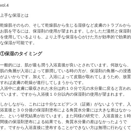
vol.4
上手な保湿とは
乾燥肌そのもの、そして乾燥肌から生じる湿疹など皮膚のトラブルから
お肌を守るには、保湿剤の使用が望まれます。しかしただ漫然と保湿剤
を使用しているよりも、より上手な保湿を心がけた方が効率的で効果的
な保湿が可能です。
①保湿のタイミング
一般的には、肌が最も潤う入浴直後が良いとされています。何故なら、
肌の角層が入浴によって膨潤している時の方が、保湿剤の角層への浸透
がよいからです。加えて、入浴によって皮脂が取れてしまうため、放置
すれば皮膚の乾燥が進行してしまうからです。
入浴中に皮膚に吸収された水分は約１０分で元の水分量に戻ると言われ
ています。ですから入浴後１０分以内の保湿剤の使用が望まれます。
しかしながら、これには十分なエビデンス（証拠）がないようです。入
浴直後と３０分後の保湿剤塗布による角質水分量には大きな差はなかっ
た、という研究結果が出ています。また同様の研究で、入浴直後と１時
間後の保湿剤塗布による結果でも、角質水分量の差はなかったようで
す。ですから入浴直後に塗布することができない方は無理に行わなくて