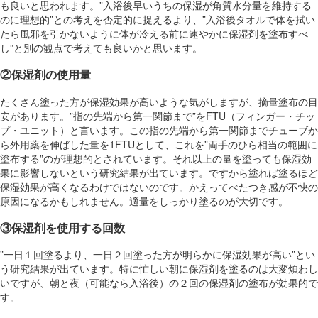
も良いと思われます。”入浴後早いうちの保湿が角質水分量を維持する
のに理想的”との考えを否定的に捉えるより、”入浴後タオルで体を拭い
たら風邪を引かないように体が冷える前に速やかに保湿剤を塗布すべ
し”と別の観点で考えても良いかと思います。
②保湿剤の使用量
たくさん塗った方が保湿効果が高いような気がしますが、摘量塗布の目
安があります。”指の先端から第一関節まで”をFTU（フィンガー・チッ
プ・ユニット）と言います。この指の先端から第一関節までチューブか
ら外用薬を伸ばした量を1FTUとして、これを”両手のひら相当の範囲に
塗布する”のが理想的とされています。それ以上の量を塗っても保湿効
果に影響しないという研究結果が出ています。ですから塗れば塗るほど
保湿効果が高くなるわけではないのです。かえってべたつき感が不快の
原因になるかもしれません。適量をしっかり塗るのが大切です。
③保湿剤を使用する回数
”一日１回塗るより、一日２回塗った方が明らかに保湿効果が高い”とい
う研究結果が出ています。特に忙しい朝に保湿剤を塗るのは大変煩わし
いですが、朝と夜（可能なら入浴後）の２回の保湿剤の塗布が効果的で
す。