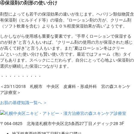
④保湿剤の剤形の使い分け
剤型によっても若干の保湿効果の違いが生じます。ヘパリン類似物質含
有保湿剤（ヒルドイド等）の場合、”ローション剤の方が、クリーム剤
（ソフト軟膏を含む）よりも１０％程度保湿効果が高い”ようです。
しかしながら使用感も重要な要素です。”手早くローションで保湿する
のが好き”と言う人もいれば、”クリーム剤の使用の方が保湿された感じ
が高くて好き”と言う人もいます。また”夏はローション冬はクリー
ム”といった使い分けも賢い使い方です。最近ではフォーム（泡）タイ
プもあります。スペックにこだわらず、自分にとって心地よい保湿剤の
選択が継続した保湿につながります。
・・・・・・・・・・
＜23/11/2018 札幌市 中央区 皮膚科・形成外科 宮の森スキンケ
ア診療室＞
お肌の基礎知識一覧へ ＞
〒064-0825 北海道札幌市中央区北5条西27丁目メディック28 3F
地下鉄東西線西28丁目駅1番出口隣り